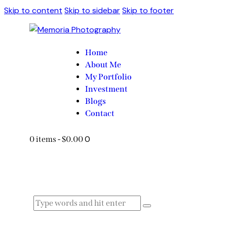
Skip to content
Skip to sidebar
Skip to footer
Home
About Me
My Portfolio
Investment
Blogs
Contact
0
0 items
-
$0.00