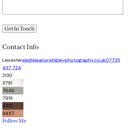
Contact Info
Leicester
ele@eleanorwhibleyphotography.co.uk
07735
437 724
21
30
37
91
76
46
79
19
43
22
94
57
Follow Me