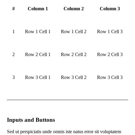
#
Column 1
Column 2
Column 3
1
Row 1 Cell 1
Row 1 Cell 2
Row 1 Cell 3
2
Row 2 Cell 1
Row 2 Cell 2
Row 2 Cell 3
3
Row 3 Cell 1
Row 3 Cell 2
Row 3 Cell 3
Inputs and Buttons
Sed ut perspiciatis unde omnis iste natus error sit voluptatem