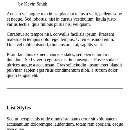
by Kevin Smith
Aenean vel augue maximus, placerat tellus a velit, pellentesque
et neque. Sed lobortis, nisi in cursus vestibulum, ligula justo
varius lectus, quis finibus purus nisl vel quam.
Curabitur ac tempor nisl, convallis facilisis ipsum. Praesent
malesuada tempus dolor eget tempus. Ut eu euismod enim.
Duis vel nibh euismod, rhoncus arcu at, sagittis velit.
Proin faucibus ex nec mauris sodales, sed elementum mi
tincidunt. Sed viverra egestas nisi in consequat. Fusce sodales
ultrices augue a accumsan. Cras sollicitudin, ipsum eget blandit
pulvinar, sapien eget risus condimentum nibh, a rutrum dolor
quam feugiat elit.
List Styles
Sed ut perspiciatis unde omnis iste natus error sit voluptatem
accusantium doloremque laudantium, totam rem aperiam, eaque
ipsa quae.