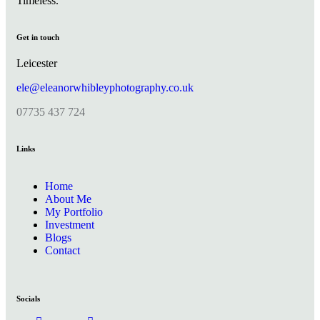
Timeless.
Get in touch
Leicester
ele@eleanorwhibleyphotography.co.uk
07735 437 724
Links
Home
About Me
My Portfolio
Investment
Blogs
Contact
Socials